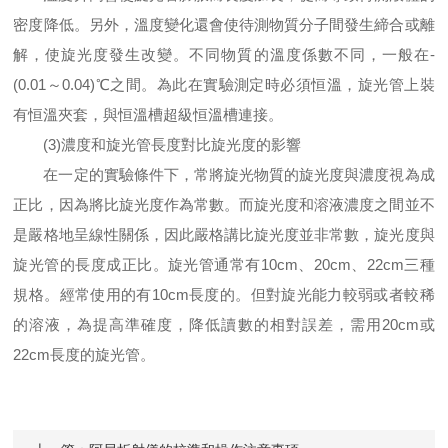
密度降低。另外，溫度變化還會使待測物質分子間發生締合或離
解，使旋光度發生改變。不同物質的溫度係數不同，一般在
-
(0.01～0.04)℃之間。為此在實驗測定時必須恒溫，旋光管上裝
有恒溫夾套，與恒溫槽超級恒溫槽連接。
(3)濃度和旋光管長度對比旋光度的影響
在一定的實驗條件下，常將旋光物質的旋光度與濃度視為成
正比，因為將比旋光度作為常數。而旋光度和溶液濃度之間並不
是嚴格地呈線性關係，因此嚴格講比旋光度並非常數，旋光度與
旋光管的長度成正比。旋光管通常有
10cm、20cm、22cm三種
規格。經常使用的有10cm長度的。但對旋光能力較弱或者較稀
的溶液，為提高準確度，降低讀數的相對誤差，需用20cm或
22cm長度的旋光管。