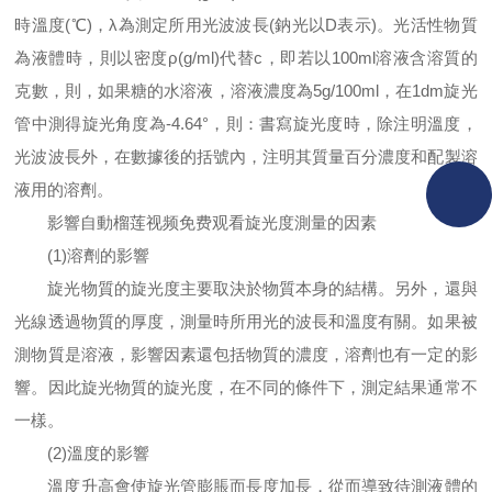
時溫度(℃)，λ為測定所用光波波長(鈉光以D表示)。光活性物質
為液體時，則以密度ρ(g/ml)代替c，即若以100ml溶液含溶質的
克數，則，如果糖的水溶液，溶液濃度為5g/100ml，在1dm旋光
管中測得旋光角度為-4.64°，則：書寫旋光度時，除注明溫度，
光波波長外，在數據後的括號內，注明其質量百分濃度和配製溶
液用的溶劑。
影響自動榴莲视频免费观看旋光度測量的因素
(1)溶劑的影響
旋光物質的旋光度主要取決於物質本身的結構。另外，還與
光線透過物質的厚度，測量時所用光的波長和溫度有關。如果被
測物質是溶液，影響因素還包括物質的濃度，溶劑也有一定的影
響。因此旋光物質的旋光度，在不同的條件下，測定結果通常不
一樣。
(2)溫度的影響
溫度升高會使旋光管膨脹而長度加長，從而導致待測液體的