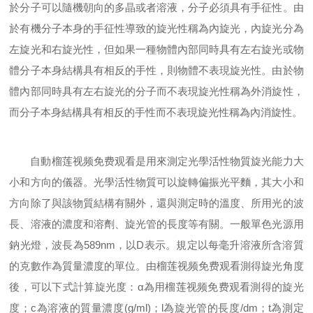
於分子可以隨機朝向的多晶或者溶液，分子必須具有手征性。由
於有機分子本身的手征性導致的旋光性稱為內旋光，內旋光分為
左旋光和右旋光性，但如果一種物體內部同時具有左右旋光或物
體分子本身結構具有相反的手性，則物體不表現旋光性。由於物
體內部同時具有左右旋光的分子而不表現旋光性稱為外消旋性，
而分子本身結構具有相反的手性而不表現旋光性稱為內消旋性。
自動榴莲视频免费观看是用來測定光學活性物質旋光能力大
小和方向的儀器。光學活性物質可以旋轉偏振光平麵，其大小和
方向除了與該物質結構有關外，還與測定時的溫度、所用光的波
長、溶液的濃度和溶劑、旋光管的長度等有關。一般單色光源用
鈉光燈，波長為
589nm，以D表示。規定以每毫升溶液所含溶質
的克數作為質量濃度的單位。由榴莲视频免费观看測得旋光角度
後，可以下式計算旋光度：α為用榴莲视频免费观看測得的旋光
度；c為溶液的質量濃度(g/ml)；l為旋光管的長度/dm；t為測定