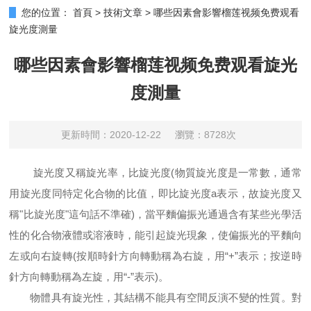
您的位置：
首頁
>
技術文章
>
哪些因素會影響榴莲视频免费观看
旋光度測量
哪些因素會影響榴莲视频免费观看旋光
度測量
更新時間：2020-12-22
瀏覽：8728次
旋光度又稱旋光率，比旋光度
(物質旋光度是一常數，通常
用旋光度同特定化合物的比值，即比旋光度a表示，故旋光度又
稱"比旋光度"這句話不準確)，當平麵偏振光通過含有某些光學活
性的化合物液體或溶液時，能引起旋光現象，使偏振光的平麵向
左或向右旋轉(按順時針方向轉動稱為右旋，用“+”表示；按逆時
針方向轉動稱為左旋，用“-”表示)。
物體具有旋光性，其結構不能具有空間反演不變的性質。對