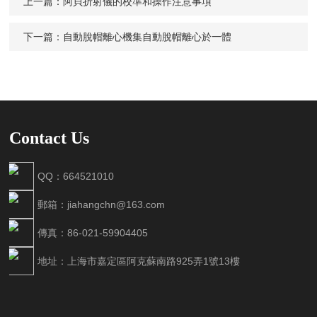
上一篇：
阿貝折射儀的校準和操作注意事項
下一篇：
自動脫帽離心機集自動脫帽離心於一體
Contact Us
QQ：664521010
郵箱：jiahangchn@163.com
傳真：86-021-59904405
地址：上海市嘉定區阿克蘇南路925弄1號13樓