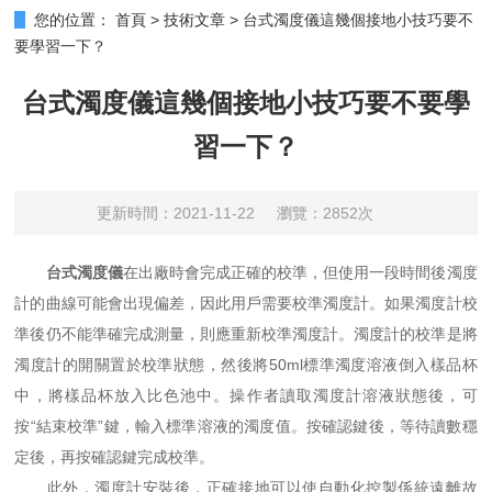
您的位置：
首頁
>
技術文章
>
台式濁度儀這幾個接地小技巧要不
要學習一下？
台式濁度儀這幾個接地小技巧要不要學
習一下？
更新時間：2021-11-22
瀏覽：2852次
台式濁度儀
在出廠時會完成正確的校準，但使用一段時間後濁度
計的曲線可能會出現偏差，因此用戶需要校準濁度計。如果濁度計校
準後仍不能準確完成測量，則應重新校準濁度計。濁度計的校準是將
濁度計的開關置於校準狀態，然後將50ml標準濁度溶液倒入樣品杯
中，將樣品杯放入比色池中。操作者讀取濁度計溶液狀態後，可
按“結束校準”鍵，輸入標準溶液的濁度值。按確認鍵後，等待讀數穩
定後，再按確認鍵完成校準。
此外，濁度計安裝後，正確接地可以使自動化控製係統遠離故