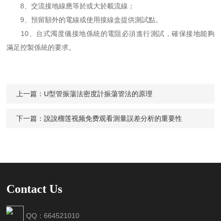
8、交流接地線應等於或大於載流線；
9、預留額外的電線或使用接線盒提供測試點。
10、台式濁度儀接地係統的電阻必須進行測試，確保接地能夠
滿足控製係統的要求。
上一篇：
U型管振蕩法密度計振蕩管法的原理
下一篇：
說說榴莲视频免费观看測量誤差分析的重要性
Contact Us
QQ：664521010