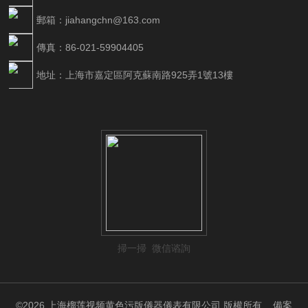
郵箱：jiahangchn@163.com
傳真：86-021-59904405
地址：上海市嘉定區阿克蘇南路925弄1號13樓
掃一掃 微信谘詢
©2026 上海榴莲视频黄色污版儀器儀表有限公司 版權所有
備案