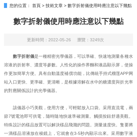
您的位置：
首頁
>
技術文章
>
數字折射儀使用時應注意以下幾點
數字折射儀使用時應注意以下幾點
更新時間：2022-05-26
瀏覽：3249次
數字折射儀
是一種精密光學儀器，可以準確、快速地測量各種水
溶液的折射率、濃度等參數。人性化的操作界麵和液晶顯示屏，使操
作更加簡單方便。具有自動溫度補償功能，比傳統手持式榴莲APP网
站入口更快、更準確、更清晰，是根據溶解在水中的糖濃度與折光率
的對應關係設計的光學儀器。
該儀器小巧美觀，使用方便，可輕鬆放入口袋。采用直流電，兩
節7號電池即可供電，隨時隨地快速準確測量。觸摸按鈕舒適美觀。
特殊設計的樣品放置可以解決樣品飛濺的問題。測量速度快。隻要將
一滴樣品溶液放在棱鏡上，它就會在3-5秒內顯示出來。采用數字液