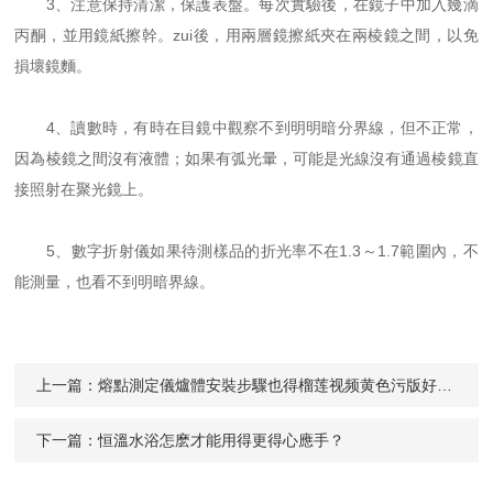
3、注意保持清潔，保護表盤。每次實驗後，在鏡子中加入幾滴
丙酮，並用鏡紙擦幹。zui後，用兩層鏡擦紙夾在兩棱鏡之間，以免
損壞鏡麵。
4、讀數時，有時在目鏡中觀察不到明明暗分界線，但不正常，
因為棱鏡之間沒有液體；如果有弧光暈，可能是光線沒有通過棱鏡直
接照射在聚光鏡上。
5、數字折射儀如果待測樣品的折光率不在1.3～1.7範圍內，不
能測量，也看不到明暗界線。
上一篇：
熔點測定儀爐體安裝步驟也得榴莲视频黄色污版好好掌握
下一篇：
恒溫水浴怎麽才能用得更得心應手？