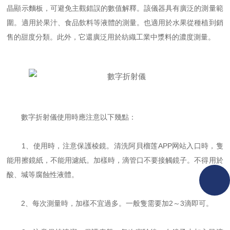
晶顯示麵板，可避免主觀錯誤的數值解釋。該儀器具有廣泛的測量範
圍。適用於果汁、食品飲料等液體的測量。也適用於水果從種植到銷
售的甜度分類。此外，它還廣泛用於紡織工業中漿料的濃度測量。
數字折射儀使用時應注意以下幾點：
1、使用時，注意保護棱鏡。清洗阿貝榴莲APP网站入口時，隻
能用擦鏡紙，不能用濾紙。加樣時，滴管口不要接觸鏡子。不得用於
酸、堿等腐蝕性液體。
2、每次測量時，加樣不宜過多。一般隻需要加2～3滴即可。