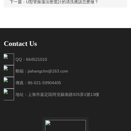
下一篇：
U型管振蕩法密度計的清洗應該怎麽做？
Contact Us
QQ：664521010
郵箱：jiahangchn@163.com
傳真：86-021-59904405
地址：上海市嘉定區阿克蘇南路925弄1號13樓