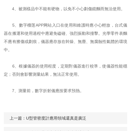
4、被測樣品中不能有硬物，以免不小心劃傷鏡麵而無法使用。
5、數字榴莲APP网站入口在使用和維護時應小心輕放，台式儀
器在搬運和使用過程中應避免磕碰、強烈振動和撞擊。光學零件表麵
不應有擦傷或劃痕，儀器應存放在幹燥、無塵、無腐蝕性氣體的環境
中。
6、根據儀器的使用程度，定期對儀器進行校準，使儀器性能穩
定；否則會影響測量結果，無法正常使用。
7、測量前，數字折射儀應按要求預熱。
上一篇：
U型管密度計應用領域還真是廣泛