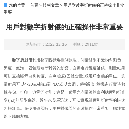
您的位置：
首頁
>
技術文章
>
用戶對數字折射儀的正確操作非常
重要
用戶對數字折射儀的正確操作非常重要
更新時間：2022-12-15
瀏覽：2911次
數字折射儀
利用數字臨界角檢測原理，測量結果不受物料顏色、
濁度、氣泡、固體顆粒等雜質的影響，自動進行溫度補償。測量結果
可以直接顯示白利糖度、白利糖度(固體含量)或用戶定義的單位。測
量結果可以4-20mA輸出到PLC或以太網，傳輸到計算機進行實時數
據存儲、打印、追溯等功能；這是一種用光測量液體白利糖度和折光
率(nd)的新型儀器。近年來發展迅速，可以實現濃度和折射率的快速
無損測量。在使用儀器時，用戶對儀器的正確操作非常重要，應注意
以下幾個方麵。