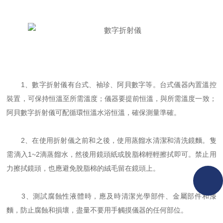
1、數字折射儀有台式、袖珍、阿貝數字等。台式儀器內置溫控
裝置，可保持恒溫至所需溫度；儀器要提前恒溫，與所需溫度一致；
阿貝數字折射儀可配循環恒溫水浴恒溫，確保測量準確。
2、在使用折射儀之前和之後，使用蒸餾水清潔和清洗鏡麵。隻
需滴入1~2滴蒸餾水，然後用鏡頭紙或脫脂棉輕輕擦拭即可。禁止用
力擦拭鏡頭，也應避免脫脂棉的絨毛留在鏡頭上。
3、測試腐蝕性液體時，應及時清潔光學部件、金屬部件和漆
麵，防止腐蝕和損壞，盡量不要用手觸摸儀器的任何部位。