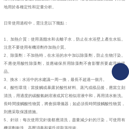
地用於各種定性和定量分析。
日常使用過程中，需注意以下幾點：
1、加熱介質：使用蒸餾水和去離子水，防止在水浴壁上產生水垢。
注意不要使用有機溶劑作加熱介質。
2、除藻劑：不加熱時，在水浴的水中加以除藻劑，防止生物汙染。
不應使用酸性除藻劑，並應確保所用除藻劑不會影響所要處理的樣
品。
3、換水：水浴中的水建議一周一換，最長不超過一個月。
4、酸性環境：當接觸或暴露於酸性材料、蒸汽或樣品後，應當立刻
清洗，用適度的碳酸氫鈉溶液或其它相似溶液中和，再用清水衝洗。
長時間接觸酸性物質，將會損壞儀器；如必須長時間接觸酸性物質，
則應采取保護措施。
5、針頭：每次使用完針後都應清洗，盡量減少針的汙染，可使用有
機溶劑衝洗、高壓消毒和索氏提取等技術。