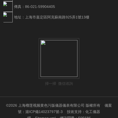
傳真：86-021-59904405
地址：上海市嘉定區阿克蘇南路925弄1號13樓
掃一掃 微信谘詢
©2026 上海榴莲视频黄色污版儀器儀表有限公司 版權所有
備案
號：滬ICP備14023797號-3
技術支持：
化工儀器