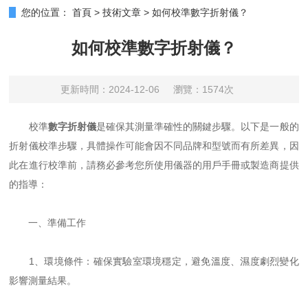
您的位置：
首頁
>
技術文章
>
如何校準數字折射儀？
如何校準數字折射儀？
更新時間：2024-12-06
瀏覽：1574次
校準
數字折射儀
是確保其測量準確性的關鍵步驟。以下是一般的
折射儀校準步驟，具體操作可能會因不同品牌和型號而有所差異，因
此在進行校準前，請務必參考您所使用儀器的用戶手冊或製造商提供
的指導：
一、準備工作
1、環境條件：確保實驗室環境穩定，避免溫度、濕度劇烈變化
影響測量結果。