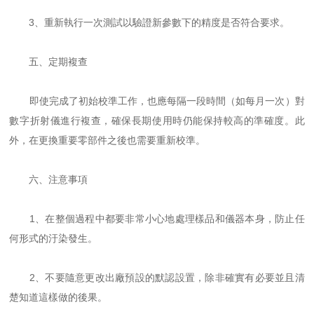
3、重新執行一次測試以驗證新參數下的精度是否符合要求。
五、定期複查
即使完成了初始校準工作，也應每隔一段時間（如每月一次）對
數字折射儀進行複查，確保長期使用時仍能保持較高的準確度。此
外，在更換重要零部件之後也需要重新校準。
六、注意事項
1、在整個過程中都要非常小心地處理樣品和儀器本身，防止任
何形式的汙染發生。
2、不要隨意更改出廠預設的默認設置，除非確實有必要並且清
楚知道這樣做的後果。