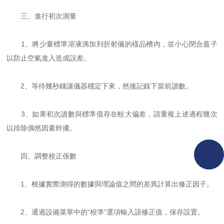
三、進行初次測量
1、將少量標準溶液滴加到折射儀的樣品槽內，並小心閉合蓋子
以防止空氣進入造成誤差。
2、等待幾秒鍾讓儀器穩定下來，然後記錄下當前讀數。
3、如果初次讀數與標準值存在較大偏差，請重複上述過程幾次
以排除偶然因素幹擾。
四、調整校正係數
1、根據實際測得的數據與理論值之間的差異計算出修正因子。
2、通過設備菜單中的“校準”選項輸入該修正值，保存設置。