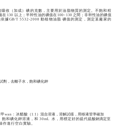
能吸收（加成）碘的克數，主
要用於油脂物質的測定。不飽和程
值在
130
以上；半幹性油的碘值在
100~
130
之間；非幹性油的碘值
儀依據
GB
/T 5532-200
8
動植物油脂
碘值的測定，測定某廠家的
試劑，去離子水，飽和碘化
鉀
甲wan：冰醋
酸（
1:1
）混合溶
液，溶解試樣，用移液管準確加
飽和碘化鉀溶液，和
30
mL
水，用標定好的硫代硫
酸鈉滴定至
操作進行空白實驗。