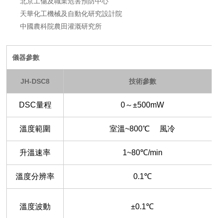
北京工傷及職業危害預防中心
天華化工機械及自動化研究設計院
中國農科院農田灌溉研究所
儀器參數
JH-DSC8
技術參數
DSC
量程
0
～
±500mW
溫度範圍
室溫
~800
℃
風冷
升溫速率
1~80
℃
/min
溫度分辨率
0.1
℃
溫度波動
±0.1
℃