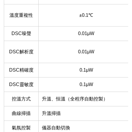
溫度重複性
±0.1
℃
DSC
噪聲
0.01μW
DSC
解析度
0.01μW
DSC
精確度
0.1μW
DSC
靈敏度
0.1μW
控溫方式
升溫、恒溫（全程序自動控製）
曲線掃描
升溫掃描
氣氛控製
儀器自動切換