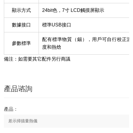
顯示方式
24bit
色，
7
寸
LCD
觸摸屏顯示
數據接口
標準
USB
接口
配有標準物質（錫），用戶可自行校正溫
參數標準
度和熱焓
備注：如需要其它配件另行商議
產品谘詢
產品：