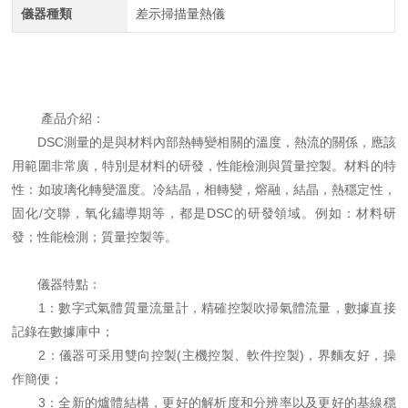
儀器種類
差示掃描量熱儀
產品介紹：
DSC測量的是與材料內部熱轉變相關的溫度，熱流的關係，應該
用範圍非常廣，特別是材料的研發，性能檢測與質量控製。材料的特
性：如玻璃化轉變溫度。冷結晶，相轉變，熔融，結晶，熱穩定性，
固化/交聯，氧化鏽導期等，都是DSC的研發領域。例如：材料研
發；性能檢測；質量控製等。
儀器特點：
1：數字式氣體質量流量計，精確控製吹掃氣體流量，數據直接
記錄在數據庫中；
2：儀器可采用雙向控製(主機控製、軟件控製)，界麵友好，操
作簡便；
3：全新的爐體結構，更好的解析度和分辨率以及更好的基線穩