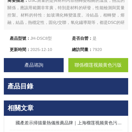
簡要描述：
DSC測量的是與材料內部熱轉變相關的溫度，熱流的
關係，應該用範圍非常廣，特別是材料的研發，性能檢測與質量
控製。材料的特性：如玻璃化轉變溫度。冷結晶，相轉變，熔
融，結晶，熱穩定性，固化/交聯，氧化鏽導期等，都是DSC的研
發領域。例如：材料研發；性能檢測；質量控製等。
產品型號：
JH-DSC8型
是否自營：
是
更新時間：
2025-12-10
總訪問量：
7920
產品谘詢
聯係榴莲视频黄色污版
產品目錄
相關文章
國產差示掃描量熱儀推薦品牌｜上海榴莲视频黄色污版儀器：JH-DSC係列，專注材料熱分析