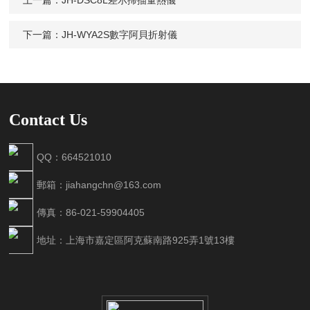
上一篇：
JH-DSC8L差示掃描量熱儀
下一篇：
JH-WYA2S數字阿貝折射儀
Contact Us
QQ：664521010
郵箱：jiahangchn@163.com
傳真：86-021-59904405
地址：上海市嘉定區阿克蘇南路925弄1號13樓