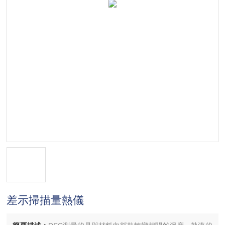
差示掃描量熱儀