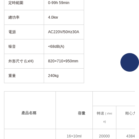
定時範圍
0-99h 59min
總功率
4.0kw
電源
AC220V/50Hz30A
噪音
<68dB(A)
外形尺寸 (LxH)
820×710×950mm
重量
240kg
產品名稱
容量
轉速
離心力
( r/mi
(
×
n)
16
×
10ml
20000
43840