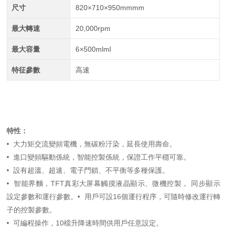
尺寸
820×710×950mmmm
最大轉速
20,000rpm
最大容量
6×500mlml
特征參數
高速
特性：
•
大力矩交流變頻電機，無碳粉汙染，延長使用壽命。
•
進口變頻驅動係統，智能控製係統，保證工作平穩可靠。
•
設有超溫、超速、電子門鎖、不平衡等多種保護。
•
智能界麵，TFT真彩大屏幕觸摸液晶顯示、微機控製， 同步顯示
設定參數和運行參數。•
用戶可設16個運行程序，可隨時修改運行轉
子的控製參數。
•
可編程操作，10檔升降速時間供用戶任意設定。