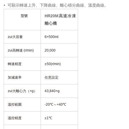
•
可顯示轉速上升、下降曲線、離心積分曲線、溫度曲線。
HR20M高速冷凍
型號
離心機
zui大容量
6×500ml
zui高轉速 (r/min)
20,000
轉速精度
±50(r/min)
加減速率
任意設定
zui大離心力（×g）
43,840×g
溫控範圍
-20℃～+40℃
溫控精度
±1℃