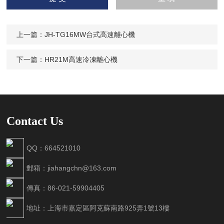
輸入計算結果（填寫阿拉
伯數字），如：三加四=7
上一篇：
JH-TG16MW台式高速離心機
下一篇：
HR21M高速冷凍離心機
Contact Us
QQ：664521010
郵箱：jiahangchn@163.com
傳真：86-021-59904405
地址：上海市嘉定區阿克蘇南路925弄1號13樓