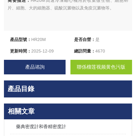
簡要描述：
HR20M高速冷凍離心機用於收集微生物、細胞碎
片、細胞、大的細胞器、硫酸沉澱物以及免疫沉澱物等。
產品型號：
HR20M
是否自營：
是
更新時間：
2025-12-09
總訪問量：
4670
產品谘詢
聯係榴莲视频黄色污版
產品目錄
相關文章
藥典密度計和香精密度計