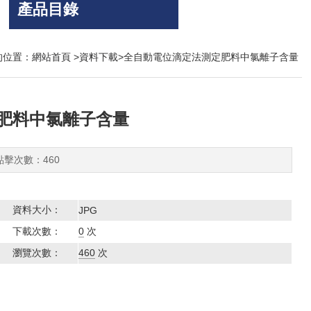
產品目錄
的位置：
網站首頁
>
資料下載
>全自動電位滴定法測定肥料中氯離子含量
肥料中氯離子含量
 點擊次數：460
資料大小：
JPG
下載次數：
0
次
瀏覽次數：
460
次