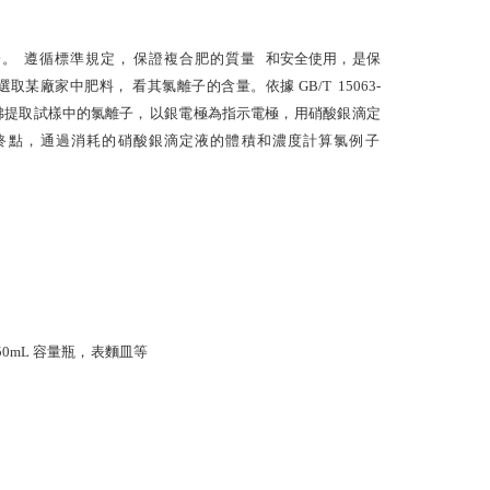
一。
遵
循標準規定，
保證複合肥的質量
和安全使用，是保
選取某廠家中肥料，
看其氯離子的含量。依據
GB
/T
15063-
沸提取試樣中的氯離子，
以銀電極為指示電極，
用硝酸銀滴定
終點，
通過消耗的硝酸銀滴定液的體積和濃度
計算氯例子
50
mL
容量瓶，
表麵皿等