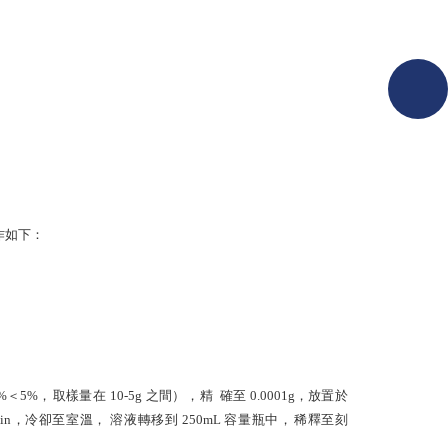
作如下：
%
＜
5%
，
取樣量在
10-5g
之間
）
，
精
確至
0.0001g
，放置於
in
，冷卻至室溫，
溶液轉移到
250
mL
容量瓶中，
稀釋至刻