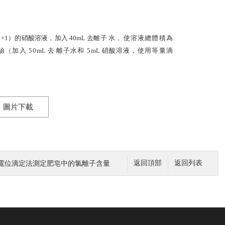
1+1
）的硝酸溶液，加入
40
mL
去離子
水，
使溶液總體積為
驗（加入
50
mL
去
離子水和
5
mL
硝酸溶液，
使用等量滴
圖片下載
電位滴定法測定肥皂中的氯離子含量
返回頂部
返回列表