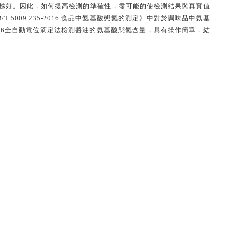
越好。因此，如何提高檢測的準確性，盡可能的使檢測結果與真實值
B
/T 5009.235-2016
食品中氨基酸態氮的測定》中對於調味品中氨基
-T6全自動
電位滴定法檢測醬油的氨基酸態氮含量，具有操作簡單，結