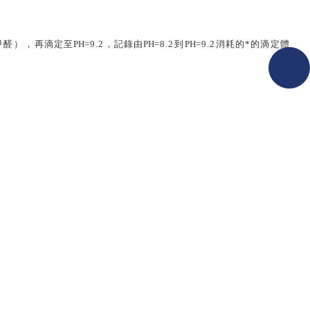
甲醛
），
再滴定至
PH
=9.2，
記錄由
PH
=8.2
到
PH
=9.2
消耗的*的滴定體