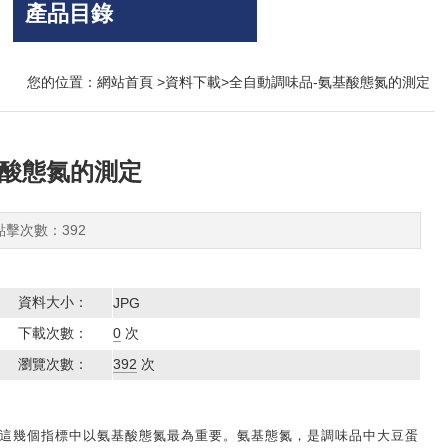
產品目錄
您的位置：
網站首頁
>
資料下載
>全自動調味品-氨基酸態氮的測定
基酸態氮的測定
 點擊次數：392
資料大小：
JPG
下載次數：
0
次
瀏覽次數：
392
次
這幾個指
標中以氨基酸態氮最為重要。氨基態氮，是調味品中大豆蛋