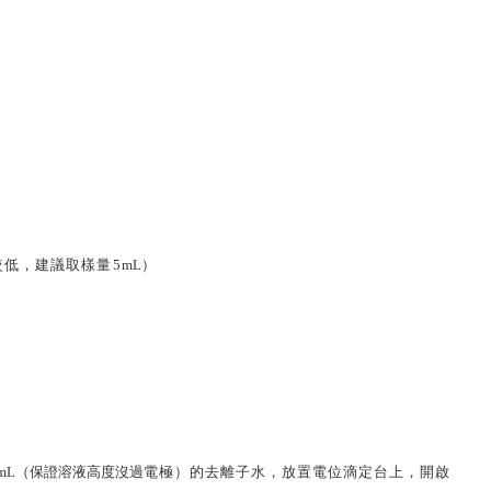
較低，建議取樣量
5
mL
）
mL
（保證溶
液高度沒過
電極）
的去離子水，放置電位滴定台上，開啟