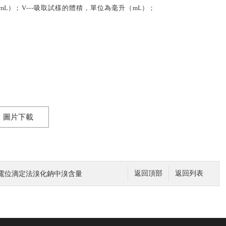
mL
）；
V---吸取試樣的體積，單位為毫升（
mL
）；
圖片下載
電位滴定法溴化鈉中溴含量
返回頂部
返回列表