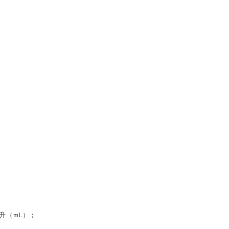
升（
mL
）；